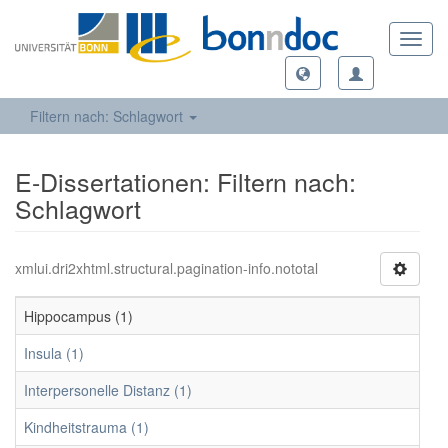
Toggl
navig
Filtern nach: Schlagwort
E-Dissertationen: Filtern nach:
Schlagwort
xmlui.dri2xhtml.structural.pagination-info.nototal
Hippocampus (1)
Insula (1)
Interpersonelle Distanz (1)
Kindheitstrauma (1)