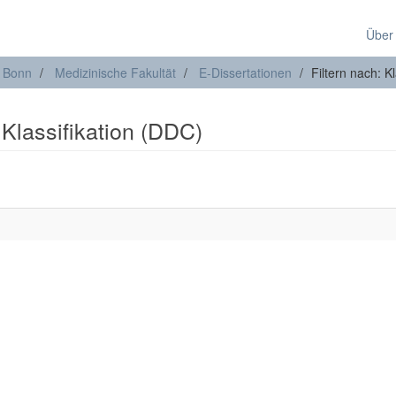
Über
t Bonn
Medizinische Fakultät
E-Dissertationen
Filtern nach: K
 Klassifikation (DDC)