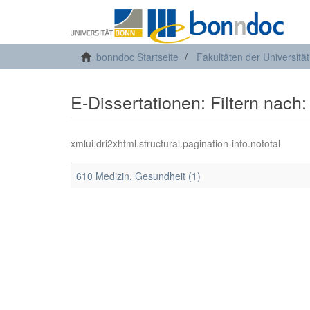
bonndoc Startseite
Fakultäten der Universitä
E-Dissertationen: Filtern nach:
xmlui.dri2xhtml.structural.pagination-info.nototal
610 Medizin, Gesundheit (1)