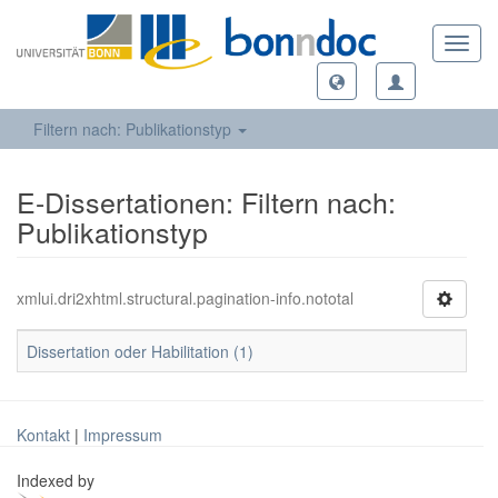
Toggl
navig
Filtern nach: Publikationstyp
E-Dissertationen: Filtern nach:
Publikationstyp
xmlui.dri2xhtml.structural.pagination-info.nototal
Dissertation oder Habilitation (1)
Kontakt
|
Impressum
Indexed by