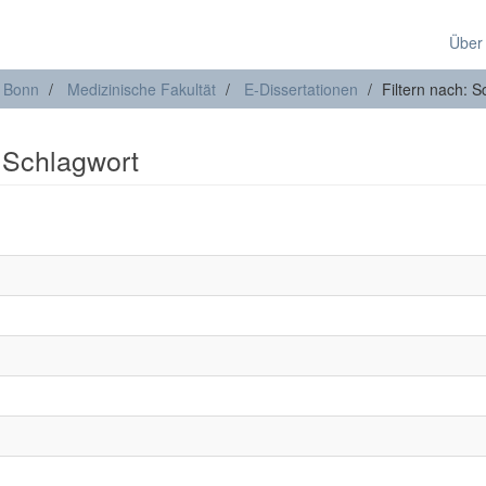
Über
t Bonn
Medizinische Fakultät
E-Dissertationen
Filtern nach: S
: Schlagwort