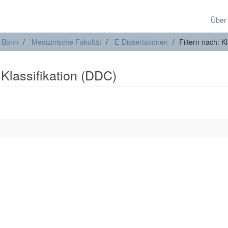
Über
t Bonn
Medizinische Fakultät
E-Dissertationen
Filtern nach: K
 Klassifikation (DDC)