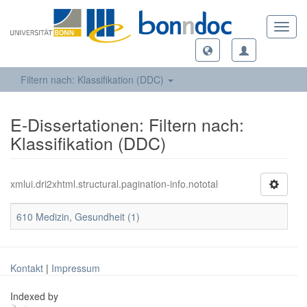
Toggl
navig
Filtern nach: Klassifikation (DDC)
E-Dissertationen: Filtern nach:
Klassifikation (DDC)
xmlui.dri2xhtml.structural.pagination-info.nototal
610 Medizin, Gesundheit (1)
Kontakt
|
Impressum
Indexed by