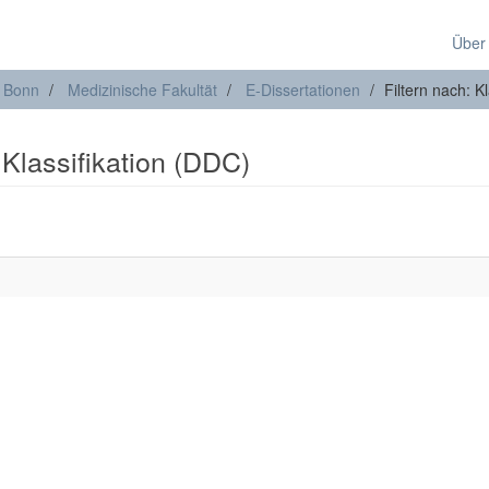
Über
t Bonn
Medizinische Fakultät
E-Dissertationen
Filtern nach: K
 Klassifikation (DDC)