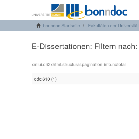
bonndoc Startseite
Fakultäten der Universitä
E-Dissertationen: Filtern nach:
xmlui.dri2xhtml.structural.pagination-info.nototal
ddc:610 (1)