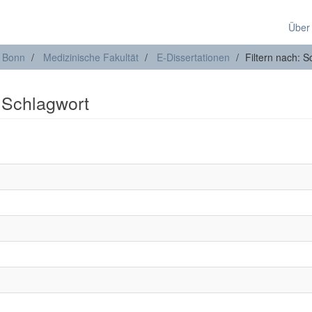
Über
t Bonn
Medizinische Fakultät
E-Dissertationen
Filtern nach: S
: Schlagwort