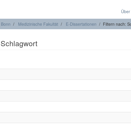
Über
t Bonn
Medizinische Fakultät
E-Dissertationen
Filtern nach: S
: Schlagwort