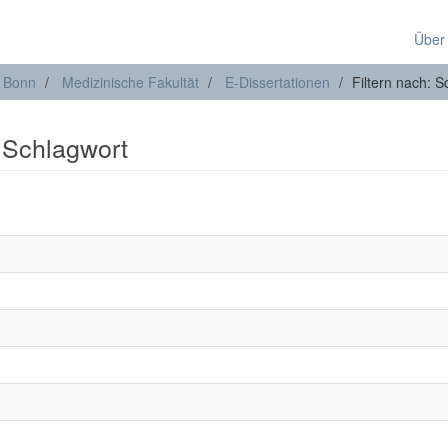
Über
t Bonn
Medizinische Fakultät
E-Dissertationen
Filtern nach: S
: Schlagwort