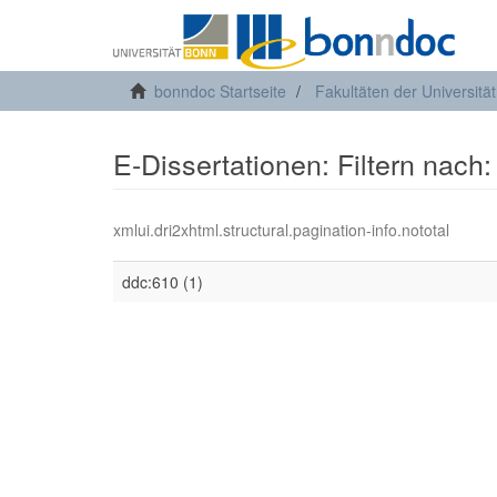
bonndoc Startseite
Fakultäten der Universitä
E-Dissertationen: Filtern nach:
xmlui.dri2xhtml.structural.pagination-info.nototal
ddc:610 (1)