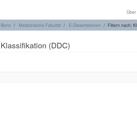
Über
t Bonn
Medizinische Fakultät
E-Dissertationen
Filtern nach: K
 Klassifikation (DDC)