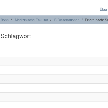
Über
t Bonn
Medizinische Fakultät
E-Dissertationen
Filtern nach: S
: Schlagwort