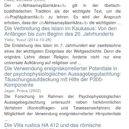
Der <i>Abhisamayālamkāra</i> gilt in der tibetisch-
buddhistischen Tradition als der wichtigste Text, um die
<i>Prajñāpāramitā</i> zu lehren. Es wird der Anspruch
erhoben, dass der <i>Abhisamayālamkāra</i> die wichtigsten ...
Die Verbreitung des Islam im Kaukasus: Von den
Anfängen bis zum Beginn des 20. Jahrhunderts
Yıldız, Yusuf
(
2014-10-28
)
Die Entstehung des Islam im 7. Jahrhundert war zweifelsohne
eines der wichtigsten Ereignisse der Weltgeschichte. Denn die
originäre Lehre dieser Religion forderte nicht nur eine
universale Aufklärung auf religiöser und ...
Die Verwendung ereigniskorrelierter Potentiale in
der psychophysiologischen Aussagebegutachtung:
Täuschungsaufdeckung mit Hilfe der P300-
Komponente
Jager, Prisca
(
2002
)
Die Forschung im Rahmen der Psychophysiologischen
Aussagebegutachtung untersucht neben herkömmlichen
Verfahren (Kontrollfragen- und Tatwissenverfahren) die
Möglichkeit der Verwendung ereigniskorrelierter Hirnpotentiale
...
Die Villa rustica HA 412 und das römische