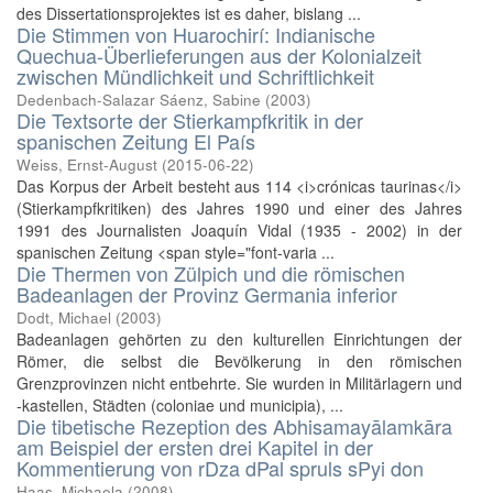
des Dissertationsprojektes ist es daher, bislang ...
Die Stimmen von Huarochirí: Indianische
Quechua-Überlieferungen aus der Kolonialzeit
zwischen Mündlichkeit und Schriftlichkeit
Dedenbach-Salazar Sáenz, Sabine
(
2003
)
Die Textsorte der Stierkampfkritik in der
spanischen Zeitung El País
Weiss, Ernst-August
(
2015-06-22
)
Das Korpus der Arbeit besteht aus 114 <i>crónicas taurinas</i>
(Stierkampfkritiken) des Jahres 1990 und einer des Jahres
1991 des Journalisten Joaquín Vidal (1935 - 2002) in der
spanischen Zeitung <span style="font-varia ...
Die Thermen von Zülpich und die römischen
Badeanlagen der Provinz Germania inferior
Dodt, Michael
(
2003
)
Badeanlagen gehörten zu den kulturellen Einrichtungen der
Römer, die selbst die Bevölkerung in den römischen
Grenzprovinzen nicht entbehrte. Sie wurden in Militärlagern und
-kastellen, Städten (coloniae und municipia), ...
Die tibetische Rezeption des Abhisamayālamkāra
am Beispiel der ersten drei Kapitel in der
Kommentierung von rDza dPal spruls sPyi don
Haas, Michaela
(
2008
)