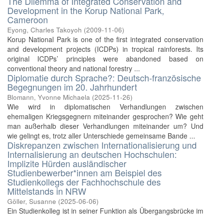
The Dilemma of Integrated Conservation and
Development in the Korup National Park,
Cameroon
Eyong, Charles Takoyoh
(
2009-11-06
)
Korup National Park is one of the first integrated conservation
and development projects (ICDPs) in tropical rainforests. Its
original ICDPs’ principles were abandoned based on
conventional theory and national forestry ...
Diplomatie durch Sprache?: Deutsch-französische
Begegnungen im 20. Jahrhundert
Blomann, Yvonne Michaela
(
2025-11-26
)
Wie wird in diplomatischen Verhandlungen zwischen
ehemaligen Kriegsgegnern miteinander gesprochen? Wie geht
man außerhalb dieser Verhandlungen miteinander um? Und
wie gelingt es, trotz aller Unterschiede gemeinsame Bande ...
Diskrepanzen zwischen Internationalisierung und
Internalisierung an deutschen Hochschulen:
Implizite Hürden ausländischer
Studienbewerber*innen am Beispiel des
Studienkollegs der Fachhochschule des
Mittelstands in NRW
Göller, Susanne
(
2025-06-06
)
Ein Studienkolleg ist in seiner Funktion als Übergangsbrücke im