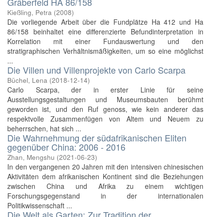
Gräberfeld HA 86/158
Kießling, Petra
(
2008
)
Die vorliegende Arbeit über die Fundplätze Ha 412 und Ha
86/158 beinhaltet eine differenzierte Befundinterpretation in
Korrelation mit einer Fundauswertung und den
stratigraphischen Verhältnismäßigkeiten, um so eine möglichst
...
Die Villen und Villenprojekte von Carlo Scarpa
Büchel, Lena
(
2018-12-14
)
Carlo Scarpa, der in erster Linie für seine
Ausstellungsgestaltungen und Museumsbauten berühmt
geworden ist, und den Ruf genoss, wie kein anderer das
respektvolle Zusammenfügen von Altem und Neuem zu
beherrschen, hat sich ...
Die Wahrnehmung der südafrikanischen Eliten
gegenüber China: 2006 - 2016
Zhan, Mengshu
(
2021-06-23
)
In den vergangenen 20 Jahren mit den intensiven chinesischen
Aktivitäten dem afrikanischen Kontinent sind die Beziehungen
zwischen China und Afrika zu einem wichtigen
Forschungsgegenstand in der internationalen
Politikwissenschaft ...
Die Welt als Garten: Zur Tradition der