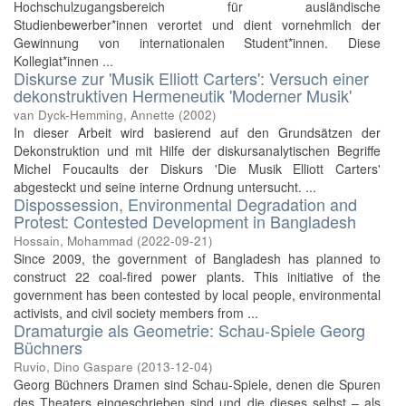
Hochschulzugangsbereich für ausländische
Studienbewerber*innen verortet und dient vornehmlich der
Gewinnung von internationalen Student*innen. Diese
Kollegiat*innen ...
Diskurse zur 'Musik Elliott Carters': Versuch einer
dekonstruktiven Hermeneutik 'Moderner Musik'
van Dyck-Hemming, Annette
(
2002
)
In dieser Arbeit wird basierend auf den Grundsätzen der
Dekonstruktion und mit Hilfe der diskursanalytischen Begriffe
Michel Foucaults der Diskurs 'Die Musik Elliott Carters'
abgesteckt und seine interne Ordnung untersucht. ...
Dispossession, Environmental Degradation and
Protest: Contested Development in Bangladesh
Hossain, Mohammad
(
2022-09-21
)
Since 2009, the government of Bangladesh has planned to
construct 22 coal-fired power plants. This initiative of the
government has been contested by local people, environmental
activists, and civil society members from ...
Dramaturgie als Geometrie: Schau-Spiele Georg
Büchners
Ruvio, Dino Gaspare
(
2013-12-04
)
Georg Büchners Dramen sind Schau-Spiele, denen die Spuren
des Theaters eingeschrieben sind und die dieses selbst – als