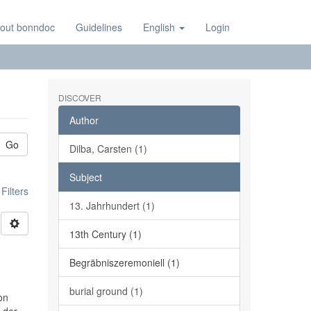
out bonndoc
Guidelines
English
Login
DISCOVER
Author
Go
Dilba, Carsten (1)
Subject
ilters
13. Jahrhundert (1)
13th Century (1)
Begräbniszeremoniell (1)
burial ground (1)
on