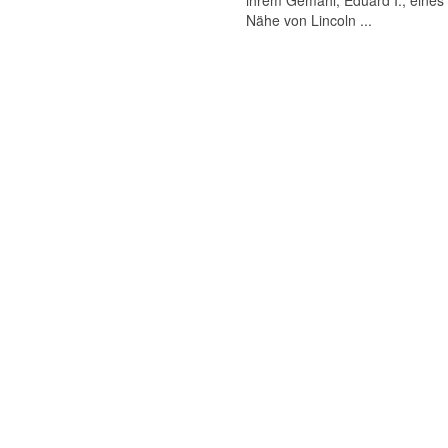
ihrem Gemahl, Eduard I., eines 
Nähe von Lincoln ...