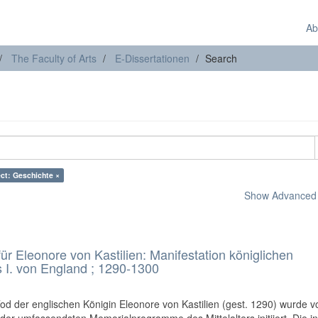
Ab
The Faculty of Arts
E-Dissertationen
Search
ct: Geschichte ×
Show Advanced F
 Eleonore von Kastilien: Manifestation königlichen
 I. von England ; 1290-1300
d der englischen Königin Eleonore von Kastilien (gest. 1290) wurde v