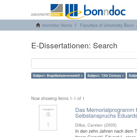
bonndoc Home
Faculties of University Bonn
E-Dissertationen: Search
Subject: Begräbniszeremoniell ×
Subject: 13th Century ×
Subje
Now showing items 1-1 of 1
Das Memorialprogramm für
Selbstanspruchs Eduards
Dilba, Carsten
(
2005
)
In den zehn Jahren nach dem To