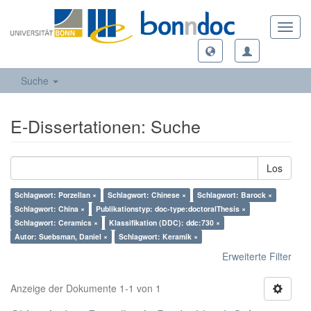
Toggl
navig
Suche
E-Dissertationen: Suche
Los
Schlagwort: Porzellan ×
Schlagwort: Chinese ×
Schlagwort: Barock ×
Schlagwort: China ×
Publikationstyp: doc-type:doctoralThesis ×
Schlagwort: Ceramics ×
Klassifikation (DDC): ddc:730 ×
Autor: Suebsman, Daniel ×
Schlagwort: Keramik ×
Erweiterte Filter
Anzeige der Dokumente 1-1 von 1