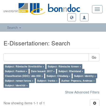
Toggl
navig
Search
E-Dissertationen: Search
Go
Subject: Römische Streitkräfte ×
Subject: Römische Armee ×
Subject: Franken ×
Date Issued: 2017 ×
Subject: Rheinland ×
Classification (DDC): ddc:930 ×
Subject: Chlodwig ×
Subject: identity ×
Subject: roman forces ×
Subject: franks ×
Author: Popescu, Andreas ×
Subject: Identität ×
Show Advanced Filters
Now showing items 1-1 of 1