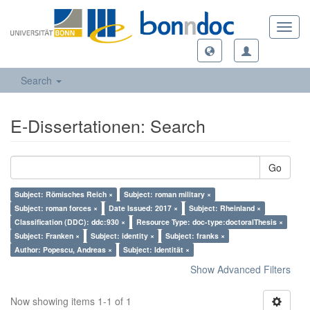
Toggl
navig
Search
E-Dissertationen: Search
Go
Subject: Römisches Reich ×
Subject: roman military ×
Subject: roman forces ×
Date Issued: 2017 ×
Subject: Rheinland ×
Classification (DDC): ddc:930 ×
Resource Type: doc-type:doctoralThesis ×
Subject: Franken ×
Subject: identity ×
Subject: franks ×
Author: Popescu, Andreas ×
Subject: Identität ×
Show Advanced Filters
Now showing items 1-1 of 1