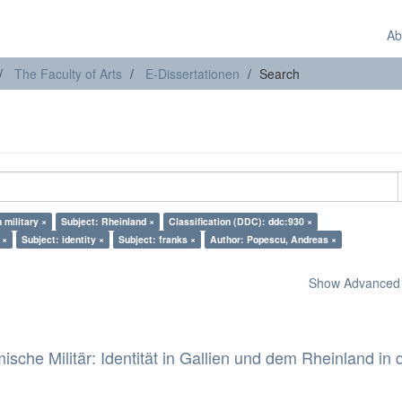
Ab
The Faculty of Arts
E-Dissertationen
Search
 military ×
Subject: Rheinland ×
Classification (DDC): ddc:930 ×
 ×
Subject: identity ×
Subject: franks ×
Author: Popescu, Andreas ×
Show Advanced F
che Militär: Identität in Gallien und dem Rheinland in 