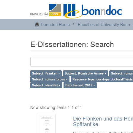
bonndoc Home
Faculties of University Bonn
E-Dissertationen: Search
Subject: Franken ×
Subject: Römische Armee ×
Subject: roman
Subject: roman forces ×
Resource Type: doc-type:doctoralThesis
Subject: Identität ×
Date Issued: 2017 ×
Now showing items 1-1 of 1
Die Franken und das Römis
Spätantike