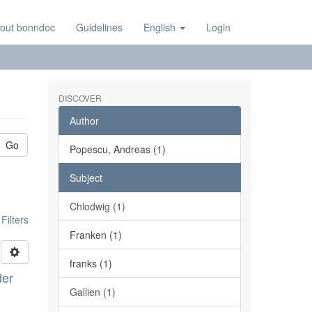
out bonndoc
Guidelines
English
Login
DISCOVER
Author
Go
Popescu, Andreas (1)
Subject
Chlodwig (1)
ilters
Franken (1)
franks (1)
der
Gallien (1)