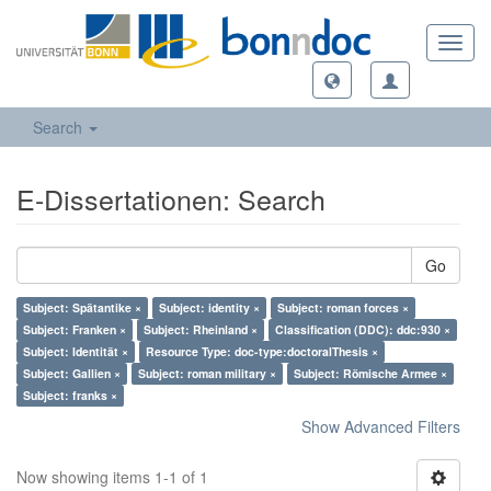
Toggl
navig
Search
E-Dissertationen: Search
Go
Subject: Spätantike ×
Subject: identity ×
Subject: roman forces ×
Subject: Franken ×
Subject: Rheinland ×
Classification (DDC): ddc:930 ×
Subject: Identität ×
Resource Type: doc-type:doctoralThesis ×
Subject: Gallien ×
Subject: roman military ×
Subject: Römische Armee ×
Subject: franks ×
Show Advanced Filters
Now showing items 1-1 of 1