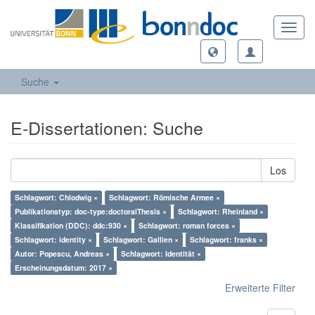
Toggl
navig
Suche
E-Dissertationen: Suche
Los
Schlagwort: Chlodwig ×
Schlagwort: Römische Armee ×
Publikationstyp: doc-type:doctoralThesis ×
Schlagwort: Rheinland ×
Klassifikation (DDC): ddc:930 ×
Schlagwort: roman forces ×
Schlagwort: identity ×
Schlagwort: Gallien ×
Schlagwort: franks ×
Autor: Popescu, Andreas ×
Schlagwort: Identität ×
Erscheinungsdatum: 2017 ×
Erweiterte Filter