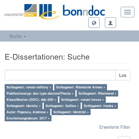
Toggl
navig
Suche
E-Dissertationen: Suche
Los
Schlagwort: roman military ×
Schlagwort: Römische Armee ×
Publikationstyp: doc-type:doctoralThesis ×
Schlagwort: Rheinland ×
Klassifikation (DDC): ddc:930 ×
Schlagwort: roman forces ×
Schlagwort: identity ×
Schlagwort: Gallien ×
Schlagwort: franks ×
Autor: Popescu, Andreas ×
Schlagwort: Identität ×
Erscheinungsdatum: 2017 ×
Erweiterte Filter