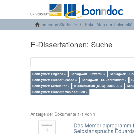
bonndoc Startseite
Fakultäten der Universitä
E-Dissertationen: Suche
Schlagwort: England ×
Schlagwort: Edward I ×
Schlagwort: Elea
Schlagwort: Eleanor Crosse ×
Schlagwort: 13. Jahrhundert ×
S
Schlagwort: Mittelalter ×
Klassifikation (DDC): ddc:700 ×
Schl
Schlagwort: Eleonore von Kastilien ×
Anzeige der Dokumente 1-1 von 1
Das Memorialprogramm für
Selbstanspruchs Eduards