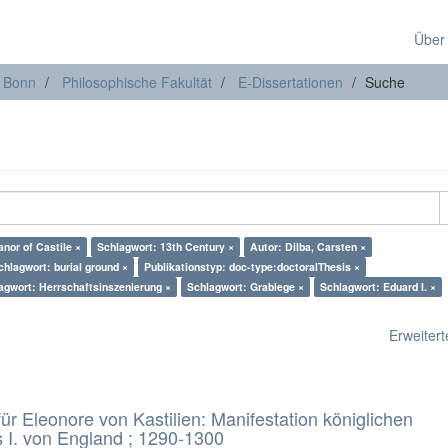
Über
t Bonn
Philosophische Fakultät
E-Dissertationen
Suche
nor of Castile ×
Schlagwort: 13th Century ×
Autor: Dilba, Carsten ×
chlagwort: burial ground ×
Publikationstyp: doc-type:doctoralThesis ×
agwort: Herrschaftsinszenierung ×
Schlagwort: Grablege ×
Schlagwort: Eduard I. ×
Erweiterte
 Eleonore von Kastilien: Manifestation königlichen
 I. von England ; 1290-1300