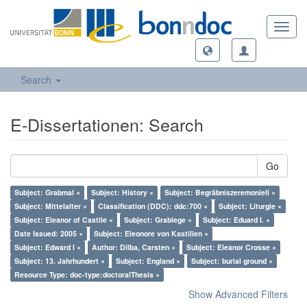
Toggl
navig
Search
E-Dissertationen: Search
Go
Subject: Grabmal ×
Subject: History ×
Subject: Begräbniszeremoniell ×
Subject: Mittelalter ×
Classification (DDC): ddc:700 ×
Subject: Liturgie ×
Subject: Eleanor of Castile ×
Subject: Grablege ×
Subject: Eduard I. ×
Date Issued: 2005 ×
Subject: Eleonore von Kastilien ×
Subject: Edward I ×
Author: Dilba, Carsten ×
Subject: Eleanor Crosse ×
Subject: 13. Jahrhundert ×
Subject: England ×
Subject: burial ground ×
Resource Type: doc-type:doctoralThesis ×
Show Advanced Filters