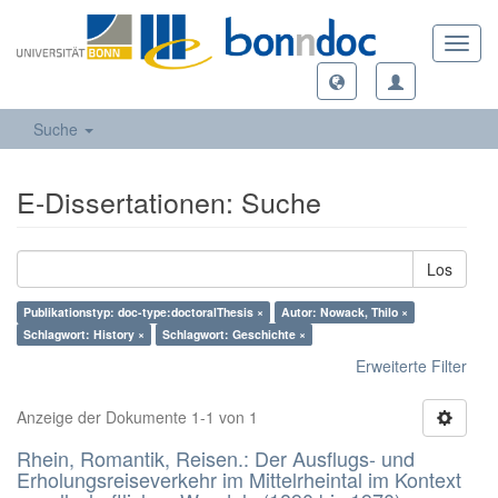
Toggl
navig
Suche
E-Dissertationen: Suche
Los
Publikationstyp: doc-type:doctoralThesis ×
Autor: Nowack, Thilo ×
Schlagwort: History ×
Schlagwort: Geschichte ×
Erweiterte Filter
Anzeige der Dokumente 1-1 von 1
Rhein, Romantik, Reisen.: Der Ausflugs- und
Erholungsreiseverkehr im Mittelrheintal im Kontext