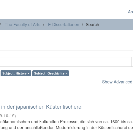
Ab
The Faculty of Arts
E-Dissertationen
Search
Subject: History ×
Subject: Geschichte ×
Show Advanced F
 der japanischen Küstenfischerei
9-10-19
)
ioökonomischen und kulturellen Prozesse, die sich von ca. 1600 bis ca
erung und der anschließenden Modernisierung in der Küstenfischerei d