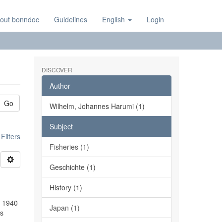
out bonndoc
Guidelines
English
Login
DISCOVER
Author
Go
Wilhelm, Johannes Harumi (1)
Subject
ilters
Fisheries (1)
Geschichte (1)
History (1)
. 1940
Japan (1)
es