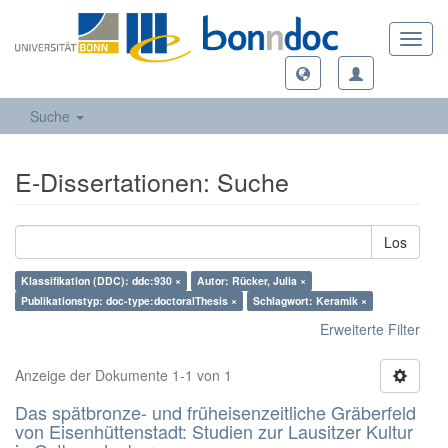
Toggl
navig
Suche
E-Dissertationen: Suche
Los
Klassifikation (DDC): ddc:930 ×
Autor: Rücker, Julia ×
Publikationstyp: doc-type:doctoralThesis ×
Schlagwort: Keramik ×
Erweiterte Filter
Anzeige der Dokumente 1-1 von 1
Das spätbronze- und früheisenzeitliche Gräberfeld
von Eisenhüttenstadt: Studien zur Lausitzer Kultur