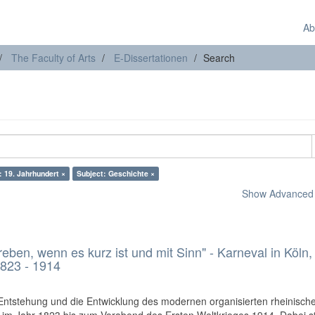
Ab
The Faculty of Arts
E-Dissertationen
Search
: 19. Jahrhundert ×
Subject: Geschichte ×
Show Advanced F
treben, wenn es kurz ist und mit Sinn" - Karneval in Köln,
823 - 1914
e Entstehung und die Entwicklung des modernen organisierten rheinisch