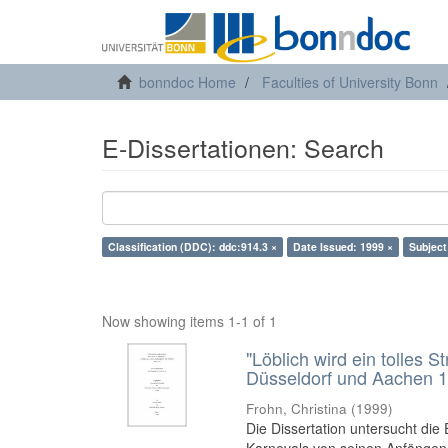
bonndoc Home
Faculties of University Bonn
E-Dissertationen: Search
Classification (DDC): ddc:914.3 ×
Date Issued: 1999 ×
Subject
Now showing items 1-1 of 1
"Löblich wird ein tolles S
Düsseldorf und Aachen 1
Frohn, Christina
(
1999
)
Die Dissertation untersucht di