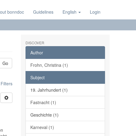
out bonndoc
Guidelines
English
Login
DISCOVER
Author
Go
Frohn, Christina (1)
Subject
ilters
19. Jahrhundert (1)
Fastnacht (1)
Geschichte (1)
Karneval (1)
en