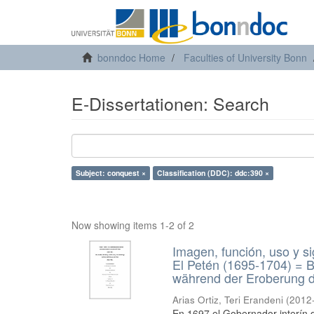
bonndoc Home
Faculties of University Bonn
E-Dissertationen: Search
Subject: conquest ×
Classification (DDC): ddc:390 ×
Now showing items 1-2 of 2
Imagen, función, uso y si
El Petén (1695-1704) = B
während der Eroberung d
Arias Ortiz, Teri Erandeni
(
2012
En 1697 el Gobernador interín d