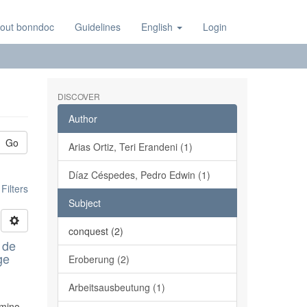
out bonndoc
Guidelines
English
Login
DISCOVER
Author
Go
Arias Ortiz, Teri Erandeni (1)
Díaz Céspedes, Pedro Edwin (1)
ilters
Subject
conquest (2)
 de
ge
Eroberung (2)
Arbeitsausbeutung (1)
rmino