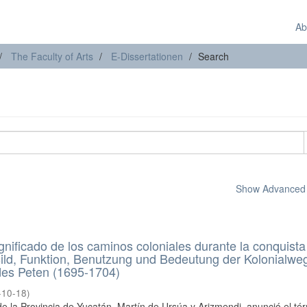
Ab
The Faculty of Arts
E-Dissertationen
Search
Show Advanced F
gnificado de los caminos coloniales durante la conquista
ild, Funktion, Benutzung und Bedeutung der Kolonialwe
es Peten (1695-1704)
-10-18
)
e la Provincia de Yucatán, Martín de Ursúa y Arizmendi, anunció el té