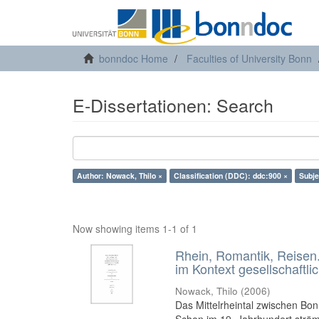
bonndoc Home
Faculties of University Bonn
E-Dissertationen: Search
Author: Nowack, Thilo ×
Classification (DDC): ddc:900 ×
Subje
Now showing items 1-1 of 1
Rhein, Romantik, Reisen.
im Kontext gesellschaftl
Nowack, Thilo
(
2006
)
Das Mittelrheintal zwischen Bo