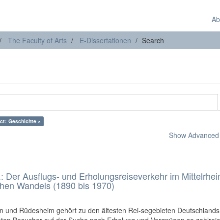
Ab
The Faculty of Arts
E-Dissertationen
Search
ct: Geschichte ×
Show Advanced F
: Der Ausflugs- und Erholungsreiseverkehr im Mittelrhein
ichen Wandels (1890 bis 1970)
nn und Rüdesheim gehört zu den ältesten Rei-segebieten Deutschlands