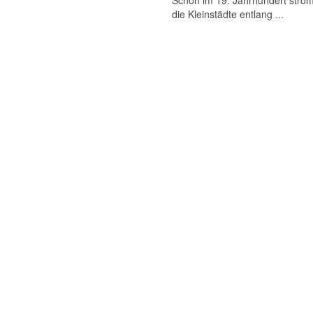
Schon im 19. Jahrhundert ström
die Kleinstädte entlang ...