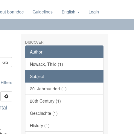
out bonndoc
Guidelines
English
Login
DISCOVER
Author
Go
Nowack, Thilo (1)
Subject
ilters
20. Jahrhundert (1)
20th Century (1)
tal
Geschichte (1)
History (1)
.