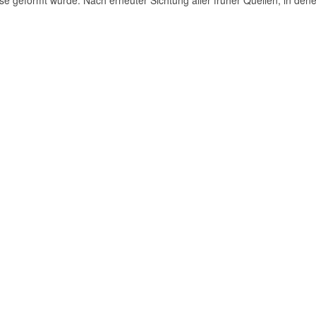
se geformt wurde. Nach erneuter Sichtung aller früher Quellen, in dene