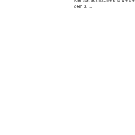
Identität ausmachte und wie die
dem 3. ...