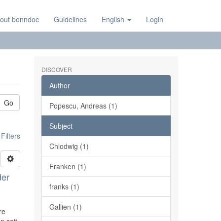
out bonndoc
Guidelines
English
Login
DISCOVER
Author
Go
Popescu, Andreas (1)
Subject
ilters
Chlodwig (1)
Franken (1)
der
franks (1)
Gallien (1)
re