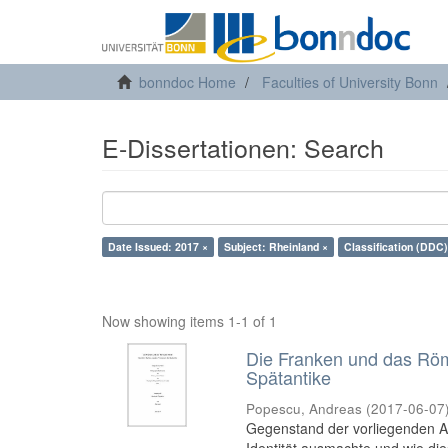
bonndoc Home
Faculties of University Bonn
E-Dissertationen: Search
Date Issued: 2017 ×
Subject: Rheinland ×
Classification (DDC)
Now showing items 1-1 of 1
Die Franken und das Römis
Spätantike
Popescu, Andreas
(
2017-06-07
Gegenstand der vorliegenden Ar