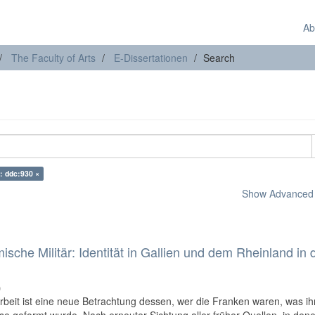
Ab
The Faculty of Arts
E-Dissertationen
Search
: ddc:930 ×
Show Advanced F
che Militär: Identität in Gallien und dem Rheinland in 
)
beit ist eine neue Betrachtung dessen, wer die Franken waren, was ih