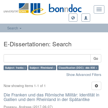
Toggl
navig
Search
E-Dissertationen: Search
Go
Subject: franks ×
Subject: Rheinland ×
Classification (DDC): ddc:930 ×
Show Advanced Filters
Now showing items 1-1 of 1
Die Franken und das Römische Militär: Identität in
Gallien und dem Rheinland in der Spätantike
Popescu, Andreas
(
2017-06-07
)