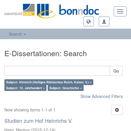
Toggl
navig
Search
E-Dissertationen: Search
Go
Subject: Heinrich (Heiliges Römisches Reich, Kaiser, V.) ×
Subject: 12. Jahrhundert ×
Subject: Geschichte ×
Show Advanced Filters
Now showing items 1-1 of 1
Studien zum Hof Heinrichs V.
Halm, Martina
(
2015-12-14
)