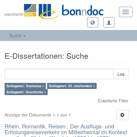
Toggl
navig
Suche
E-Dissertationen: Suche
Los
Schlagwort: Tourismus ×
Schlagwort: 20. Jahrhundert ×
Schlagwort: Geschichte ×
Erweiterte Filter
Anzeige der Dokumente 1-1 von 1
Rhein, Romantik, Reisen.: Der Ausflugs- und
Erholungsreiseverkehr im Mittelrheintal im Kontext