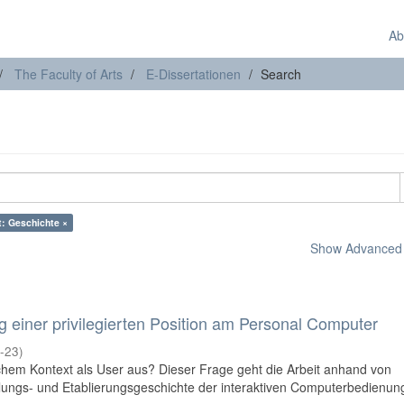
Ab
The Faculty of Arts
E-Dissertationen
Search
t: Geschichte ×
Show Advanced F
g einer privilegierten Position am Personal Computer
-23
)
hem Kontext als User aus? Dieser Frage geht die Arbeit anhand von
lungs- und Etablierungsgeschichte der interaktiven Computerbedienung