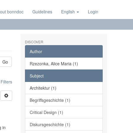
out bonndoc
Guidelines
English
Login
DISCOVER
Author
Go
Rzezonka, Alice Maria (1)
Subject
ilters
Architektur (1)
Begriffsgeschichte (1)
Critical Design (1)
Diskursgeschichte (1)
 in