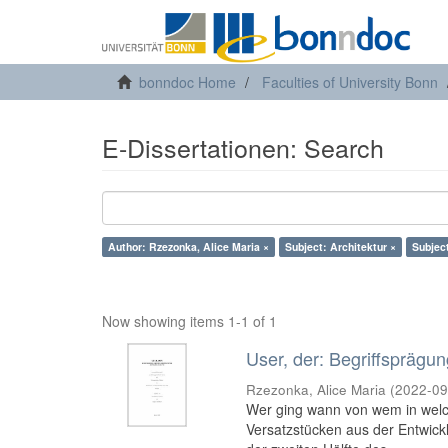
bonndoc Home
Faculties of University Bonn
E-Dissertationen: Search
Author: Rzezonka, Alice Maria ×
Subject: Architektur ×
Subjec
Now showing items 1-1 of 1
User, der: Begriffsprägun
Rzezonka, Alice Maria
(
2022-09
Wer ging wann von wem in welc
Versatzstücken aus der Entwick