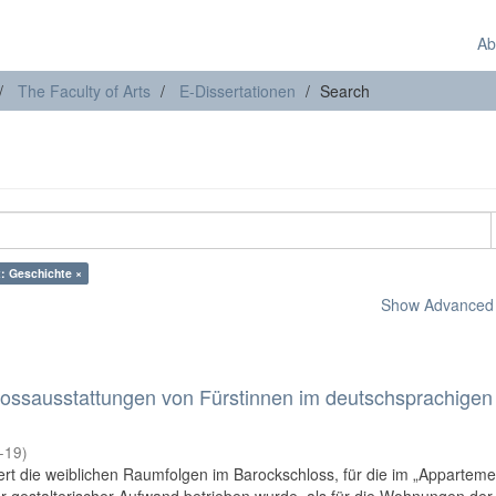
Ab
The Faculty of Arts
E-Dissertationen
Search
: Geschichte ×
Show Advanced F
ossausstattungen von Fürstinnen im deutschsprachigen
-19
)
ert die weiblichen Raumfolgen im Barockschloss, für die im „Apparteme