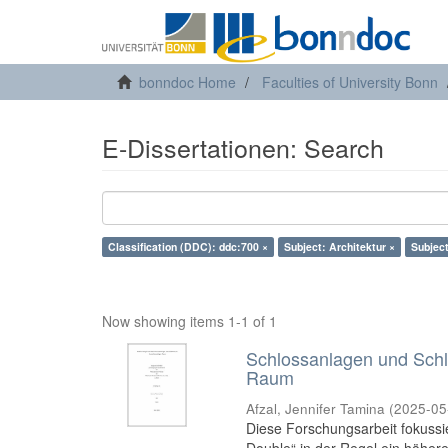
bonndoc Home
Faculties of University Bonn
E-Dissertationen: Search
Classification (DDC): ddc:700 ×
Subject: Architektur ×
Subject
Now showing items 1-1 of 1
Schlossanlagen und Schl
Raum
Afzal, Jennifer Tamina
(
2025-05
Diese Forschungsarbeit fokussi