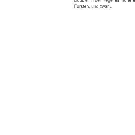
Double“ in der Regel ein höher
Fürsten, und zwar ...