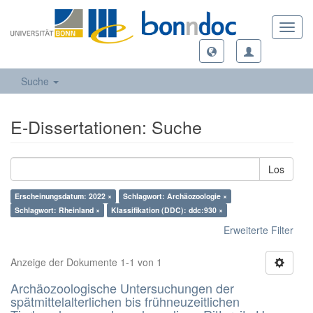
Toggl
navig
Suche
E-Dissertationen: Suche
Los
Erscheinungsdatum: 2022 ×
Schlagwort: Archäozoologie ×
Schlagwort: Rheinland ×
Klassifikation (DDC): ddc:930 ×
Erweiterte Filter
Anzeige der Dokumente 1-1 von 1
Archäozoologische Untersuchungen der
spätmittelalterlichen bis frühneuzeitlichen