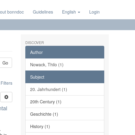
out bonndoc
Guidelines
English
Login
DISCOVER
Author
Go
Nowack, Thilo (1)
Subject
ilters
20. Jahrhundert (1)
20th Century (1)
tal
Geschichte (1)
History (1)
.