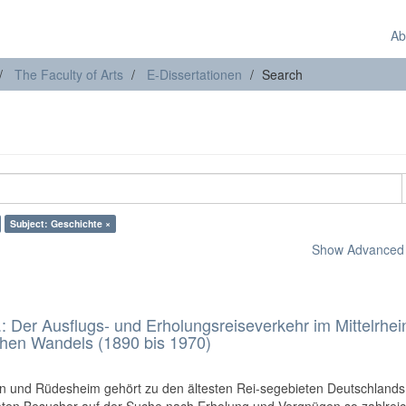
Ab
The Faculty of Arts
E-Dissertationen
Search
Subject: Geschichte ×
Show Advanced F
: Der Ausflugs- und Erholungsreiseverkehr im Mittelrhein
ichen Wandels (1890 bis 1970)
nn und Rüdesheim gehört zu den ältesten Rei-segebieten Deutschlands