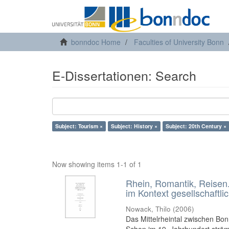
bonndoc Home
Faculties of University Bonn
E-Dissertationen: Search
Subject: Tourism ×
Subject: History ×
Subject: 20th Century ×
Now showing items 1-1 of 1
Rhein, Romantik, Reisen.
im Kontext gesellschaftl
Nowack, Thilo
(
2006
)
Das Mittelrheintal zwischen Bo