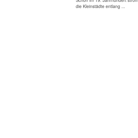
Schon im 19. Jahrhundert ström
die Kleinstädte entlang ...