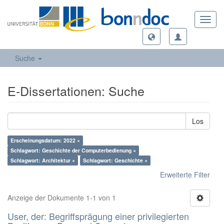
Toggl
navig
Suche
E-Dissertationen: Suche
Los
Erscheinungsdatum: 2022 ×
Schlagwort: Geschichte der Computerbedienung ×
Schlagwort: Architektur ×
Schlagwort: Geschichte ×
Erweiterte Filter
Anzeige der Dokumente 1-1 von 1
User, der: Begriffsprägung einer privilegierten