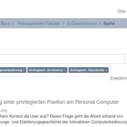
Über
t Bonn
Philosophische Fakultät
E-Dissertationen
Suche
puterbedienung ×
Schlagwort: Architektur ×
Schlagwort: Geschichte ×
Erweiterte
g einer privilegierten Position am Personal Computer
-23
)
hem Kontext als User aus? Dieser Frage geht die Arbeit anhand von
lungs- und Etablierungsgeschichte der interaktiven Computerbedienung