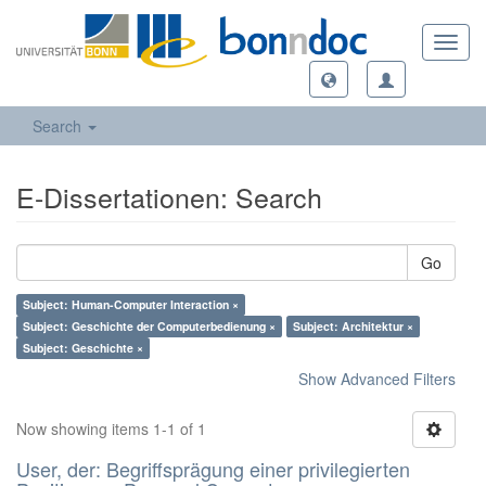
Toggl
navig
Search
E-Dissertationen: Search
Go
Subject: Human-Computer Interaction ×
Subject: Geschichte der Computerbedienung ×
Subject: Architektur ×
Subject: Geschichte ×
Show Advanced Filters
Now showing items 1-1 of 1
User, der: Begriffsprägung einer privilegierten