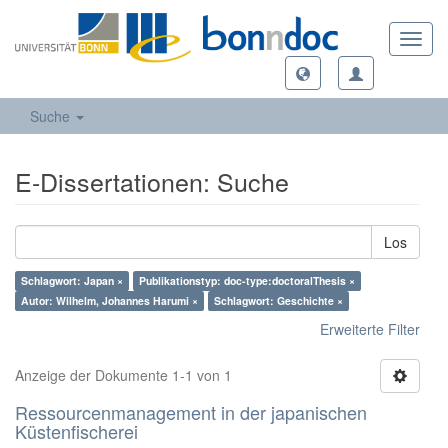
Toggl
navig
Suche
E-Dissertationen: Suche
Los
Schlagwort: Japan ×
Publikationstyp: doc-type:doctoralThesis ×
Autor: Wilhelm, Johannes Harumi ×
Schlagwort: Geschichte ×
Erweiterte Filter
Anzeige der Dokumente 1-1 von 1
Ressourcenmanagement in der japanischen
Küstenfischerei