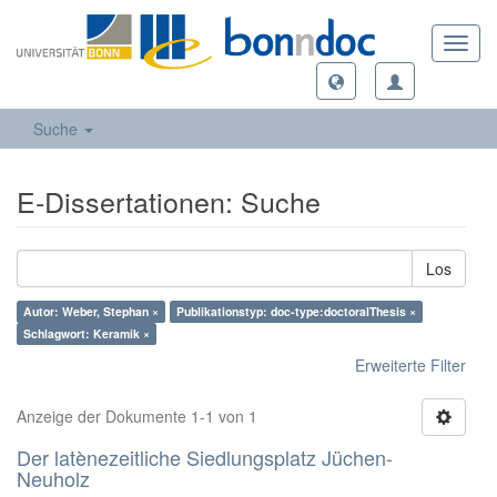
Toggl
navig
Suche
E-Dissertationen: Suche
Los
Autor: Weber, Stephan ×
Publikationstyp: doc-type:doctoralThesis ×
Schlagwort: Keramik ×
Erweiterte Filter
Anzeige der Dokumente 1-1 von 1
Der latènezeitliche Siedlungsplatz Jüchen-
Neuholz