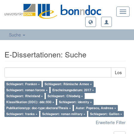
Toggl
navig
Suche
E-Dissertationen: Suche
Los
Schlagwort: Franken ×
Schlagwort: Römische Armee ×
Schlagwort: roman forces ×
Erscheinungsdatum: 2017 ×
Schlagwort: Rheinland ×
Schlagwort: Chlodwig ×
Klassifikation (DDC): ddc:930 ×
Schlagwort: identity ×
Publikationstyp: doc-type:doctoralThesis ×
Autor: Popescu, Andreas ×
Schlagwort: franks ×
Schlagwort: roman military ×
Schlagwort: Gallien ×
Erweiterte Filter