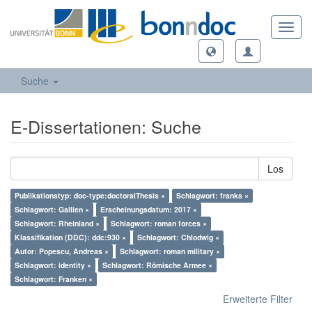
Toggl
navig
Suche
E-Dissertationen: Suche
Los
Publikationstyp: doc-type:doctoralThesis ×
Schlagwort: franks ×
Schlagwort: Gallien ×
Erscheinungsdatum: 2017 ×
Schlagwort: Rheinland ×
Schlagwort: roman forces ×
Klassifikation (DDC): ddc:930 ×
Schlagwort: Chlodwig ×
Autor: Popescu, Andreas ×
Schlagwort: roman military ×
Schlagwort: identity ×
Schlagwort: Römische Armee ×
Schlagwort: Franken ×
Erweiterte Filter