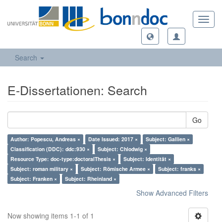
Toggl
navig
Search
E-Dissertationen: Search
Go
Author: Popescu, Andreas ×
Date Issued: 2017 ×
Subject: Gallien ×
Classification (DDC): ddc:930 ×
Subject: Chlodwig ×
Resource Type: doc-type:doctoralThesis ×
Subject: Identität ×
Subject: roman military ×
Subject: Römische Armee ×
Subject: franks ×
Subject: Franken ×
Subject: Rheinland ×
Show Advanced Filters
Now showing items 1-1 of 1