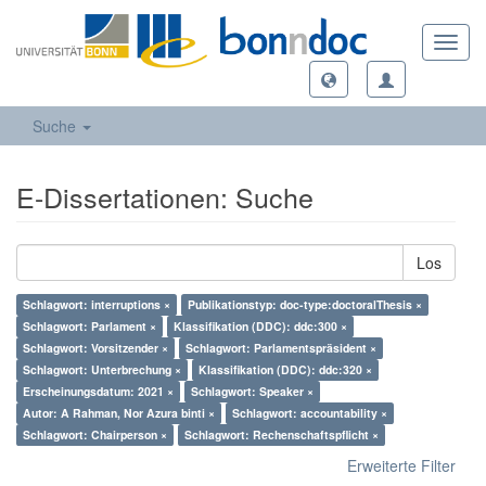
Toggl
navig
Suche
E-Dissertationen: Suche
Los
Schlagwort: interruptions ×
Publikationstyp: doc-type:doctoralThesis ×
Schlagwort: Parlament ×
Klassifikation (DDC): ddc:300 ×
Schlagwort: Vorsitzender ×
Schlagwort: Parlamentspräsident ×
Schlagwort: Unterbrechung ×
Klassifikation (DDC): ddc:320 ×
Erscheinungsdatum: 2021 ×
Schlagwort: Speaker ×
Autor: A Rahman, Nor Azura binti ×
Schlagwort: accountability ×
Schlagwort: Chairperson ×
Schlagwort: Rechenschaftspflicht ×
Erweiterte Filter