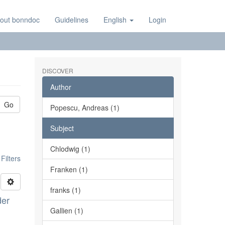
out bonndoc
Guidelines
English
Login
DISCOVER
Author
Go
Popescu, Andreas (1)
Subject
Chlodwig (1)
ilters
Franken (1)
franks (1)
der
Gallien (1)