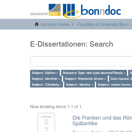
bonndoc Home
Faculties of University Bonn
E-Dissertationen: Search
Subject: Gallien ×
Resource Type: doc-type:doctoralThesis ×
S
Subject: Identität ×
Subject: Römische Armee ×
Date Issued: 
Subject: Chlodwig ×
Subject: identity ×
Subject: roman forces 
Now showing items 1-1 of 1
Die Franken und das Römis
Spätantike