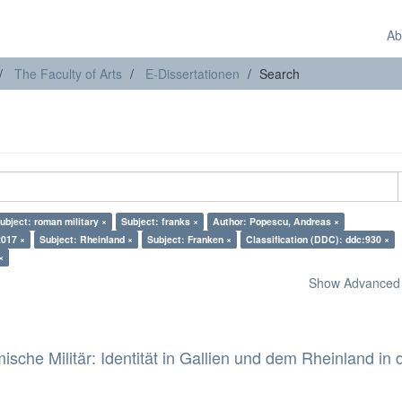
Ab
The Faculty of Arts
E-Dissertationen
Search
ubject: roman military ×
Subject: franks ×
Author: Popescu, Andreas ×
2017 ×
Subject: Rheinland ×
Subject: Franken ×
Classification (DDC): ddc:930 ×
×
Show Advanced F
che Militär: Identität in Gallien und dem Rheinland in 