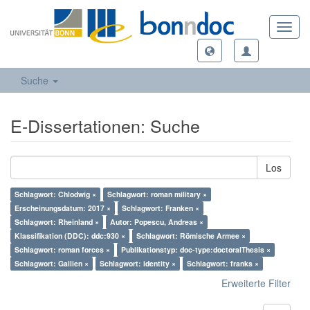
Toggl
navig
Suche
E-Dissertationen: Suche
Los
Schlagwort: Chlodwig ×
Schlagwort: roman military ×
Erscheinungsdatum: 2017 ×
Schlagwort: Franken ×
Schlagwort: Rheinland ×
Autor: Popescu, Andreas ×
Klassifikation (DDC): ddc:930 ×
Schlagwort: Römische Armee ×
Schlagwort: roman forces ×
Publikationstyp: doc-type:doctoralThesis ×
Schlagwort: Gallien ×
Schlagwort: identity ×
Schlagwort: franks ×
Erweiterte Filter