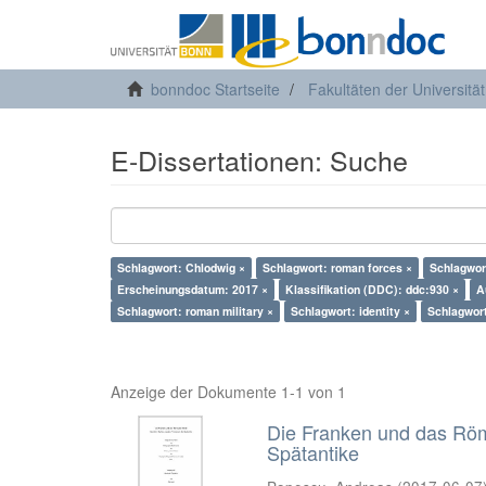
bonndoc Startseite
Fakultäten der Universitä
E-Dissertationen: Suche
Schlagwort: Chlodwig ×
Schlagwort: roman forces ×
Schlagwor
Erscheinungsdatum: 2017 ×
Klassifikation (DDC): ddc:930 ×
A
Schlagwort: roman military ×
Schlagwort: identity ×
Schlagwort
Anzeige der Dokumente 1-1 von 1
Die Franken und das Römis
Spätantike