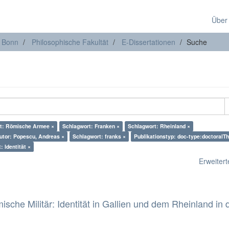
Über
t Bonn
Philosophische Fakultät
E-Dissertationen
Suche
t: Römische Armee ×
Schlagwort: Franken ×
Schlagwort: Rheinland ×
utor: Popescu, Andreas ×
Schlagwort: franks ×
Publikationstyp: doc-type:doctoralTh
: Identität ×
Erweiterte
che Militär: Identität in Gallien und dem Rheinland in 