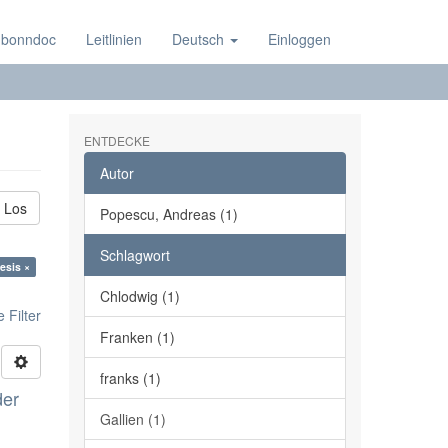
 bonndoc
Leitlinien
Deutsch
Einloggen
ENTDECKE
Autor
Los
Popescu, Andreas (1)
Schlagwort
esis ×
Chlodwig (1)
 Filter
Franken (1)
franks (1)
der
Gallien (1)