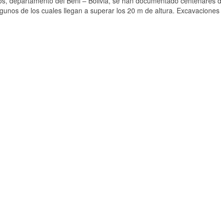
jos, departamento del Beni – Bolivia, se han documentado centenares 
lgunos de los cuales llegan a superar los 20 m de altura. Excavaciones