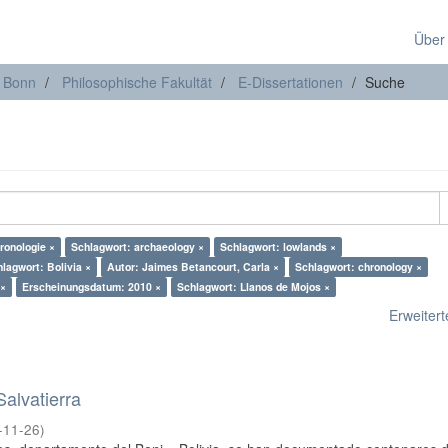
Über
t Bonn
Philosophische Fakultät
E-Dissertationen
Suche
ronologie ×
Schlagwort: archaeology ×
Schlagwort: lowlands ×
lagwort: Bolivia ×
Autor: Jaimes Betancourt, Carla ×
Schlagwort: chronology ×
 ×
Erscheinungsdatum: 2010 ×
Schlagwort: Llanos de Mojos ×
Erweiterte
alvatierra
-11-26
)