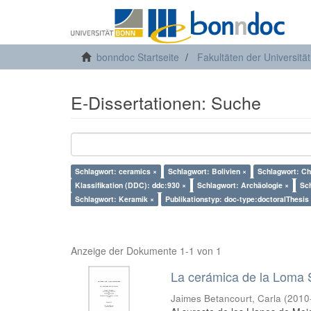
bonndoc Startseite
Fakultäten der Universitä
E-Dissertationen: Suche
Schlagwort: ceramics ×
Schlagwort: Bolivien ×
Schlagwort: Ch
Klassifikation (DDC): ddc:930 ×
Schlagwort: Archäologie ×
Sch
Schlagwort: Keramik ×
Publikationstyp: doc-type:doctoralThesis
Anzeige der Dokumente 1-1 von 1
La cerámica de la Loma S
Jaimes Betancourt, Carla
(
2010