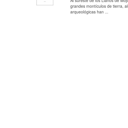
Al sureste de los Llanos de Mo
grandes montículos de tierra, a
arqueológicas han ...